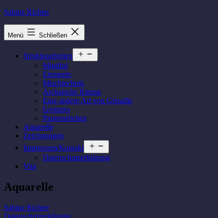
Zum
Sabine Richter
Inhalt
springen
Menü
Schließen
Menü
Strukturarbeiten
öffnen
Mindful
Elements
Mischtechnik
Archaische Räume
Eine andere Art von Grisaille
Gestures
Papierarbeiten
Aquarelle
Zeichnungen
Menü
Impressum/Kontakt
öffnen
Datenschutzerklärung
Vita
Aquarelle
Sabine Richter
Datenschutzerklärung