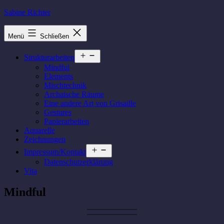
Zum
Sabine Richter
Inhalt
springen
Menü
Schließen
Menü
Strukturarbeiten
öffnen
Mindful
Elements
Mischtechnik
Archaische Räume
Eine andere Art von Grisaille
Gestures
Papierarbeiten
Aquarelle
Zeichnungen
Menü
Impressum/Kontakt
öffnen
Datenschutzerklärung
Vita
Mindful